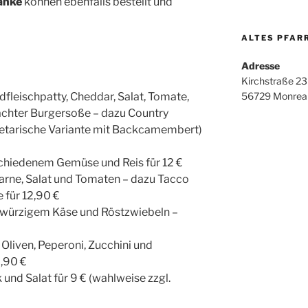
änke
können ebenfalls bestellt und
ALTES PFAR
Adresse
Kirchstraße 23
fleischpatty, Cheddar, Salat, Tomate,
56729 Monrea
chter Burgersoße – dazu Country
etarische Variante mit Backcamembert)
schiedenem Gemüse und Reis für 12 €
 Carne, Salat und Tomaten – dazu Tacco
 für 12,90 €
 würzigem Käse und Röstzwiebeln –
Oliven, Peperoni, Zucchini und
0,90 €
 und Salat für 9 € (wahlweise zzgl.