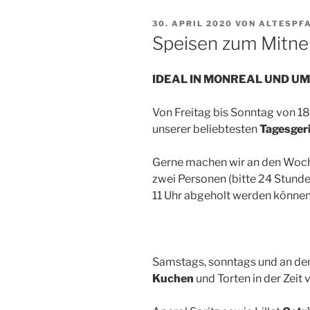
VERÖFFENTLICHT
30. APRIL 2020
VON
ALTESPF
AM
Speisen zum Mit
IDEAL IN MONREAL UND U
Von Freitag bis Sonntag von 18
unserer beliebtesten
Tagesger
Gerne machen wir an den Wo
zwei Personen (bitte 24 Stunde
11 Uhr abgeholt werden können
Samstags, sonntags und an den
Kuchen
und Torten in der Zei