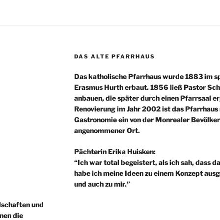
DAS ALTE PFARRHAUS
Das katholische Pfarrhaus wurde 1883 im sp
Erasmus Hurth erbaut. 1856 ließ Pastor Sch
anbauen, die später durch einen Pfarrsaal 
Renovierung im Jahr 2002 ist das Pfarrhaus 
Gastronomie ein von der Monrealer Bevölker
angenommener Ort.
Pächterin Erika Huisken:
“Ich war total begeistert, als ich sah, dass 
habe ich meine Ideen zu einem Konzept ausge
und auch zu mir.”
lschaften und
nen die