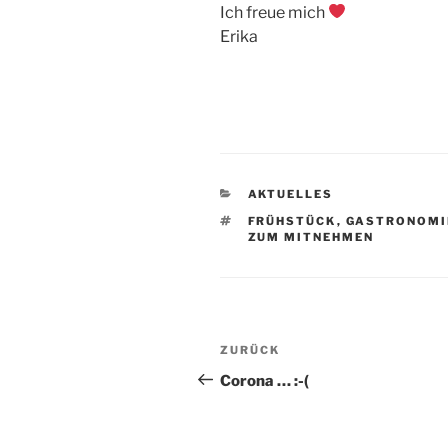
Ich freue mich
Erika
KATEGORIEN
AKTUELLES
SCHLAGWÖRTER
FRÜHSTÜCK
,
GASTRONOMI
ZUM MITNEHMEN
Beitragsnavigation
Vorheriger
ZURÜCK
Beitrag
Corona … :-(