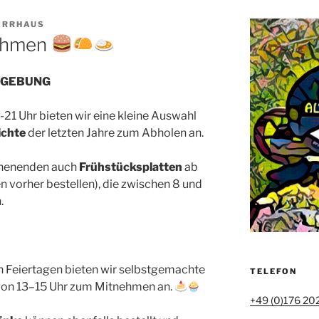
ARRHAUS
nehmen
MGEBUNG
-21 Uhr bieten wir eine kleine Auswahl
ichte
der letzten Jahre zum Abholen an.
chenenden auch
Frühstücksplatten
ab
n vorher bestellen), die zwischen 8 und
.
 Feiertagen bieten wir selbstgemachte
TELEFON
t von 13–15 Uhr zum Mitnehmen an.
+49 (0)176 20