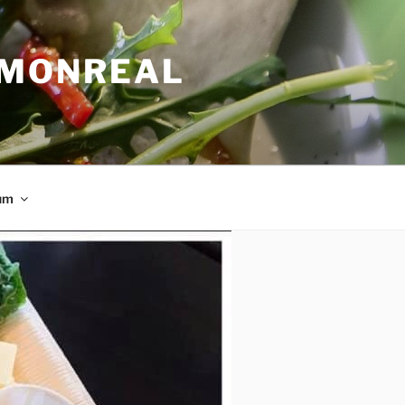
 MONREAL
um