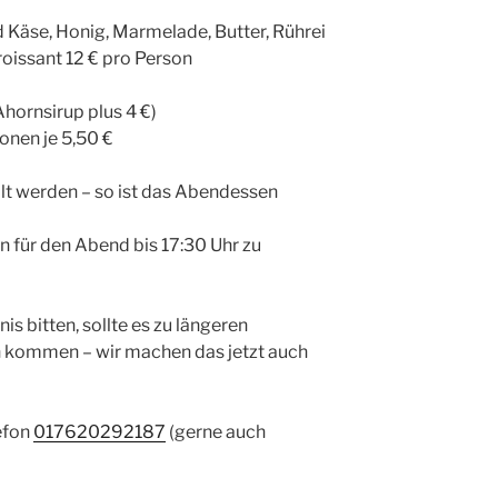
 Käse, Honig, Marmelade, Butter, Rührei
roissant 12 € pro Person
hornsirup plus 4 €)
ionen je 5,50 €
lt werden – so ist das Abendessen
n für den Abend bis 17:30 Uhr zu
s bitten, sollte es zu längeren
 kommen – wir machen das jetzt auch
efon
017620292187
(gerne auch