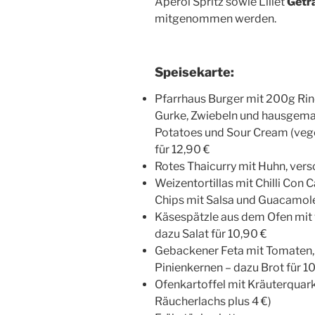
Aperol Spritz sowie Lillet
Getr
mitgenommen werden.
Speisekarte:
Pfarrhaus Burger mit 200g Rind
Gurke, Zwiebeln und hausgema
Potatoes und Sour Cream (veg
für 12,90 €
Rotes Thaicurry mit Huhn, ver
Weizentortillas mit Chilli Con
Chips mit Salsa und Guacamole
Käsespätzle aus dem Ofen mit
dazu Salat für 10,90 €
Gebackener Feta mit Tomaten, 
Pinienkernen – dazu Brot für 1
Ofenkartoffel mit Kräuterquark
Räucherlachs plus 4 €)