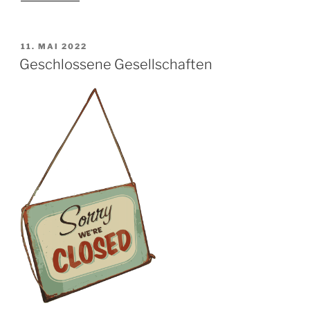
zum
Vatertag
am
VERÖFFENTLICHT
11. MAI 2022
AM
26.05.2022“
Geschlossene Gesellschaften