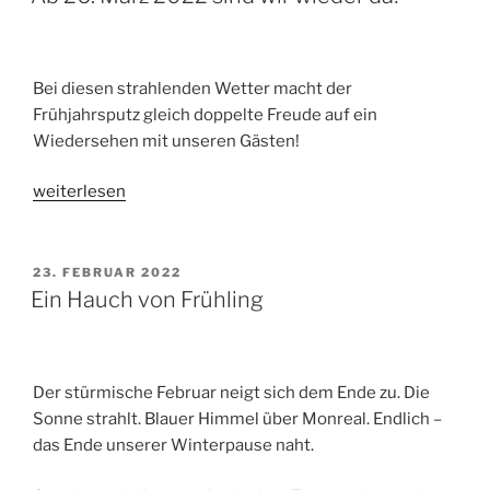
Bei diesen strahlenden Wetter macht der
Frühjahrsputz gleich doppelte Freude auf ein
Wiedersehen mit unseren Gästen!
„Ab
weiterlesen
26.
März
2022
VERÖFFENTLICHT
23. FEBRUAR 2022
AM
sind
Ein Hauch von Frühling
wir
wieder
da!“
Der stürmische Februar neigt sich dem Ende zu. Die
Sonne strahlt. Blauer Himmel über Monreal. Endlich –
das Ende unserer Winterpause naht.