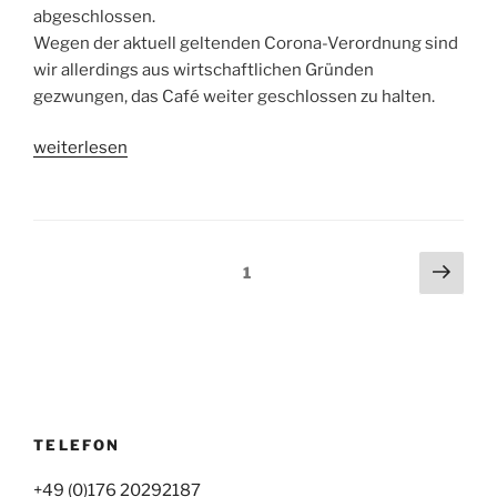
abgeschlossen.
Wegen der aktuell geltenden Corona-Verordnung sind
wir allerdings aus wirtschaftlichen Gründen
gezwungen, das Café weiter geschlossen zu halten.
„Winterpause“
weiterlesen
Seitennummerierung
Näch
Seite
1
Seit
der
Beiträge
TELEFON
+49 (0)176 20292187