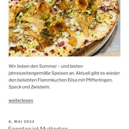
Wir lieben den Sommer – und bieten
jahreszeitengemäße Speisen an. Aktuell gibt es wieder
den beliebten Flammkuchen Elisa mit Pfifferlingen,
Speck und Zwiebeln.
„Denn
weiterlesen
es
ist
Sommer“
VERÖFFENTLICHT
8. MAI 2023
AM
Sonntag ist Muttertag