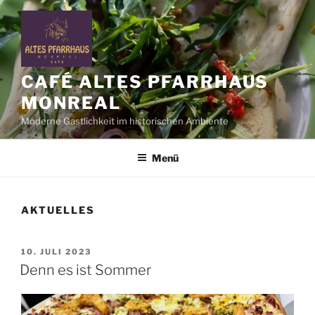
Zum
Inhalt
springen
CAFÉ ALTES PFARRHAUS
MONREAL
Moderne Gastlichkeit im historischen Ambiente
Menü
AKTUELLES
VERÖFFENTLICHT
10. JULI 2023
AM
Denn es ist Sommer