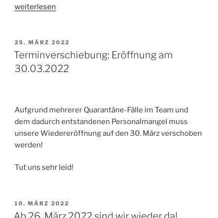
„Wir
weiterlesen
sind
wieder
da“
VERÖFFENTLICHT
25. MÄRZ 2022
AM
Terminverschiebung: Eröffnung am
30.03.2022
Aufgrund mehrerer Quarantäne-Fälle im Team und
dem dadurch entstandenen Personalmangel muss
unsere Wiedereröffnung auf den 30. März verschoben
werden!
Tut uns sehr leid!
VERÖFFENTLICHT
10. MÄRZ 2022
AM
Ab 26. März 2022 sind wir wieder da!