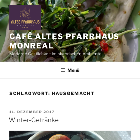
Zum
Inhalt
springen
CAFÉ ALTES PFARRHAUS
MONREAL
Moderne Gastlichkeit im historischen Ambiente
Menü
SCHLAGWORT:
HAUSGEMACHT
VERÖFFENTLICHT
11. DEZEMBER 2017
AM
Winter-Getränke