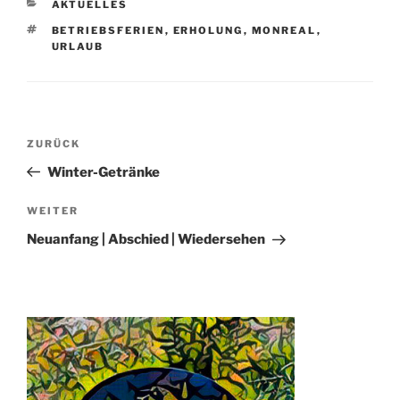
KATEGORIEN
AKTUELLES
SCHLAGWÖRTER
BETRIEBSFERIEN
,
ERHOLUNG
,
MONREAL
,
URLAUB
Beitragsnavigation
Vorheriger
ZURÜCK
Beitrag
Winter-Getränke
Nächster
WEITER
Beitrag
Neuanfang | Abschied | Wiedersehen