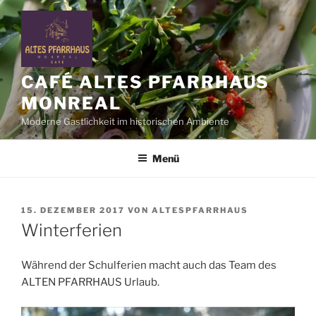
Zum
Inhalt
springen
CAFÉ ALTES PFARRHAUS
MONREAL
Moderne Gastlichkeit im historischen Ambiente
Menü
VERÖFFENTLICHT
15. DEZEMBER 2017
VON
ALTESPFARRHAUS
AM
Winterferien
Während der Schulferien macht auch das Team des
ALTEN PFARRHAUS Urlaub.