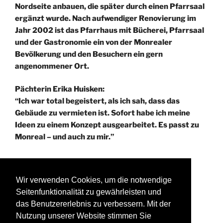
Nordseite anbauen, die später durch einen Pfarrsaal
ergänzt wurde. Nach aufwendiger Renovierung im
Jahr 2002 ist das Pfarrhaus mit Bücherei, Pfarrsaal
und der Gastronomie ein von der Monrealer
Bevölkerung und den Besuchern ein gern
angenommener Ort.
Pächterin Erika Huisken:
“Ich war total begeistert, als ich sah, dass das
Gebäude zu vermieten ist. Sofort habe ich meine
Ideen zu einem Konzept ausgearbeitet. Es passt zu
Monreal – und auch zu mir.”
Wir verwenden Cookies, um die notwendige
®PPS KOBLENZ
Seitenfunktionalität zu gewährleisten und
Programmierung und Gestaltung der Seite:
das Benutzererlebnis zu verbessern. Mit der
PPS KOBLENZ – Birgit Hoernchen
Nutzung unserer Website stimmen Sie