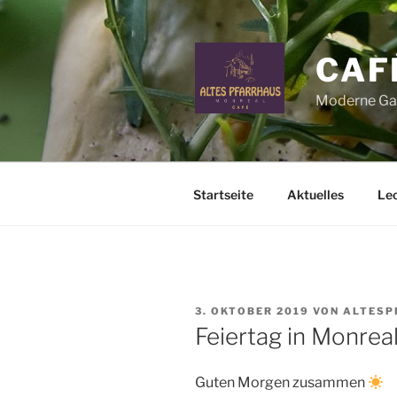
Zum
Inhalt
springen
CAF
Moderne Gas
Startseite
Aktuelles
Lec
VERÖFFENTLICHT
3. OKTOBER 2019
VON
ALTESP
AM
Feiertag in Monrea
Guten Morgen zusammen