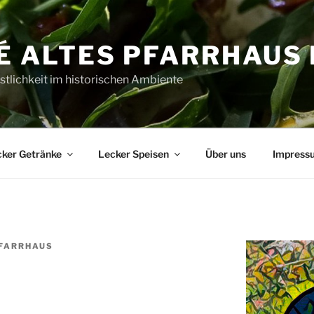
É ALTES PFARRHAUS
tlichkeit im historischen Ambiente
ker Getränke
Lecker Speisen
Über uns
Impress
FARRHAUS
l