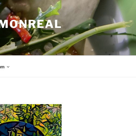
 MONREAL
um