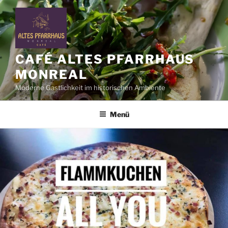
Zum
Inhalt
springen
CAFÉ ALTES PFARRHAUS
MONREAL
Moderne Gastlichkeit im historischen Ambiente
Menü