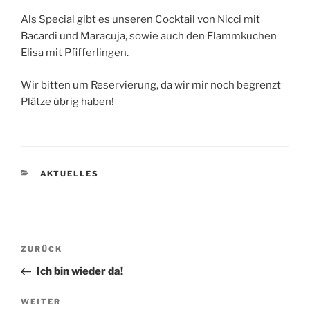
Als Special gibt es unseren Cocktail von Nicci mit
Bacardi und Maracuja, sowie auch den Flammkuchen
Elisa mit Pfifferlingen.
Wir bitten um Reservierung, da wir mir noch begrenzt
Plätze übrig haben!
KATEGORIEN
AKTUELLES
Beitragsnavigation
Vorheriger
ZURÜCK
Beitrag
Ich bin wieder da!
Nächster
WEITER