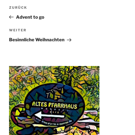
Beitragsnavigation
Vorheriger
ZURÜCK
Beitrag
Advent to go
Nächster
WEITER
Beitrag
Besinnliche Weihnachten