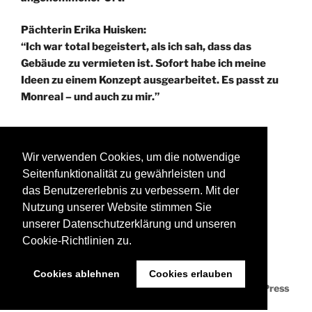
Pächterin Erika Huisken:
“Ich war total begeistert, als ich sah, dass das
Gebäude zu vermieten ist. Sofort habe ich meine
Ideen zu einem Konzept ausgearbeitet. Es passt zu
Monreal – und auch zu mir.”
Wir verwenden Cookies, um die notwendige
®PPS KOBLENZ
Seitenfunktionalität zu gewährleisten und
Programmierung und Gestaltung der Seite:
das Benutzererlebnis zu verbessern. Mit der
PPS KOBLENZ – Birgit Hoernchen
Nutzung unserer Website stimmen Sie
unserer Datenschutzerklärung und unseren
Cookie-Richtlinien zu.
Cookies ablehnen
Cookies erlauben
Datenschutzerklärung
Stolz präsentiert von WordPress