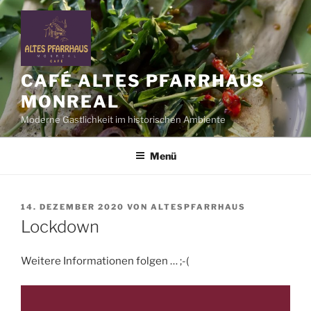
Zum
Inhalt
springen
CAFÉ ALTES PFARRHAUS
MONREAL
Moderne Gastlichkeit im historischen Ambiente
Menü
VERÖFFENTLICHT
14. DEZEMBER 2020
VON
ALTESPFARRHAUS
AM
Lockdown
Weitere Informationen folgen … ;-(