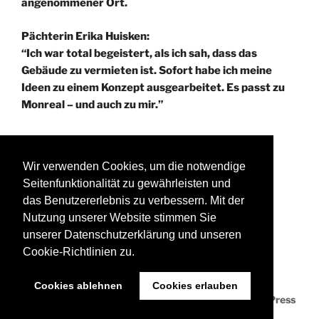
angenommener Ort.
Pächterin Erika Huisken:
“Ich war total begeistert, als ich sah, dass das
Gebäude zu vermieten ist. Sofort habe ich meine
Ideen zu einem Konzept ausgearbeitet. Es passt zu
Monreal – und auch zu mir.”
Wir verwenden Cookies, um die notwendige
®PPS KOBLENZ
Seitenfunktionalität zu gewährleisten und
Programmierung und Gestaltung der Seite:
das Benutzererlebnis zu verbessern. Mit der
PPS KOBLENZ – Birgit Hoernchen
Nutzung unserer Website stimmen Sie
unserer Datenschutzerklärung und unseren
Cookie-Richtlinien zu.
Cookies ablehnen
Cookies erlauben
Datenschutzerklärung
Stolz präsentiert von WordPress