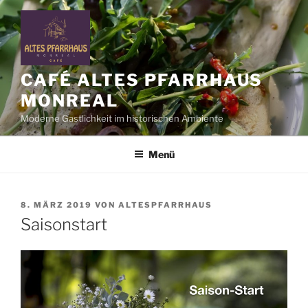
Zum
Inhalt
springen
CAFÉ ALTES PFARRHAUS
MONREAL
Moderne Gastlichkeit im historischen Ambiente
Menü
VERÖFFENTLICHT
8. MÄRZ 2019
VON
ALTESPFARRHAUS
AM
Saisonstart