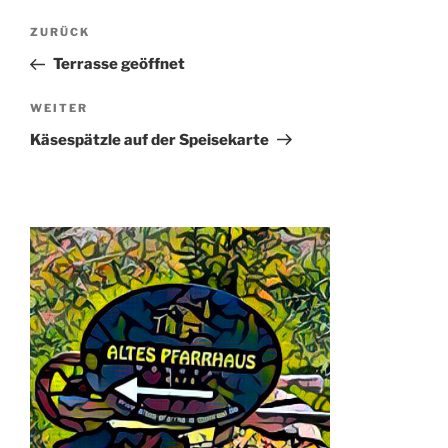
Beitragsnavigation
Vorheriger
ZURÜCK
Beitrag
Terrasse geöffnet
Nächster
WEITER
Beitrag
Käsespätzle auf der Speisekarte